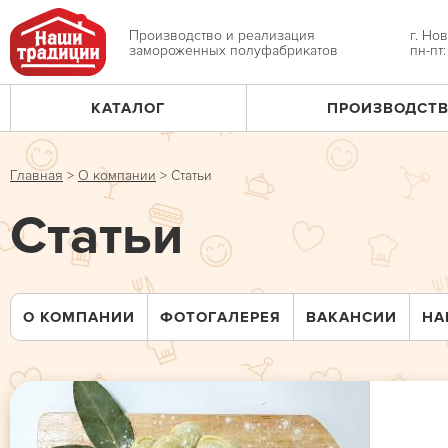
Jump
to
Производство и реализация
г. Но
замороженных полуфабрикатов
пн-пт
navigation
КАТАЛОГ
ПРОИЗВОДСТ
Главное
меню
Главная
>
О компании
>
Статьи
Вы
Статьи
здесь
О КОМПАНИИ
ФОТОГАЛЕРЕЯ
ВАКАНСИИ
НА