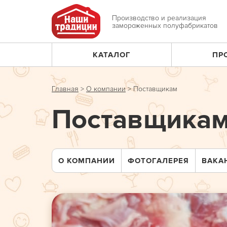
Jump
to
Производство и реализация
замороженных полуфабрикатов
navigation
КАТАЛОГ
ПР
Главное
меню
Главная
>
О компании
>
Поставщикам
Вы
Поставщика
здесь
О КОМПАНИИ
ФОТОГАЛЕРЕЯ
ВАКА