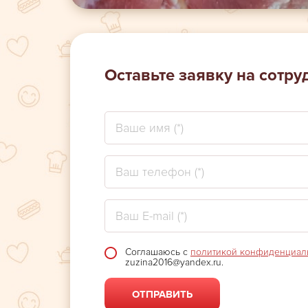
Оставьте заявку на сотру
Ваше
Ваш
имя
комментарий
*
Ваш
телефон
*
Ваш
E-
mail
Соглашаюсь с
политикой конфиденциал
Согласие
*
zuzina2016@yandex.ru.
*