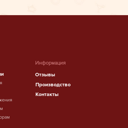
Информация
ии
Отзывы
я
Производство
Контакты
жения
ам
орам