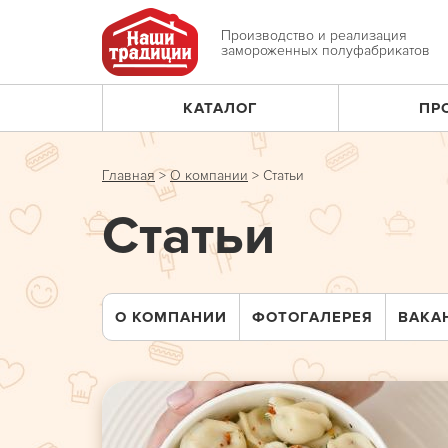
Jump
to
Производство и реализация
замороженных полуфабрикатов
navigation
КАТАЛОГ
ПР
Главное
меню
Главная
>
О компании
>
Статьи
Вы
Статьи
здесь
О КОМПАНИИ
ФОТОГАЛЕРЕЯ
ВАКА