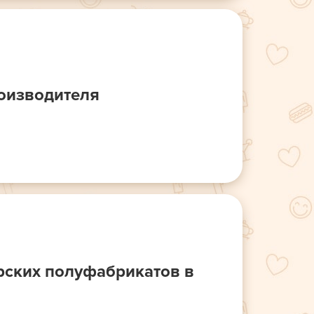
оизводителя
рских полуфабрикатов в