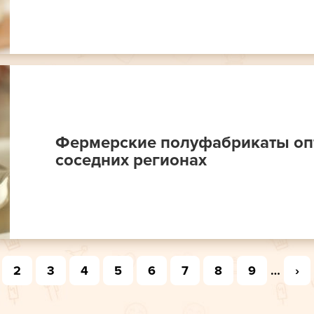
Фермерские полуфабрикаты оп
соседних регионах
2
3
4
5
6
7
8
9
…
›