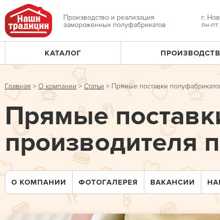
Jump
to
Производство и реализация
г. Но
замороженных полуфабрикатов
пн-пт
navigation
КАТАЛОГ
ПРОИЗВОДСТ
Главное
меню
Главная
>
О компании
>
Статьи
>
Прямые поставки полуфабрикатов
Вы
Прямые поставк
здесь
производителя п
О КОМПАНИИ
ФОТОГАЛЕРЕЯ
ВАКАНСИИ
НА