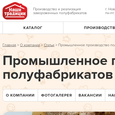
Jump
to
Производство и реализация
г. Но
замороженных полуфабрикатов
пн-пт
navigation
КАТАЛОГ
ПРОИЗВОДСТ
Главное
меню
Главная
>
О компании
>
Статьи
>
Промышленное производство по
Вы
Промышленное п
здесь
полуфабрикатов
О КОМПАНИИ
ФОТОГАЛЕРЕЯ
ВАКАНСИИ
НА