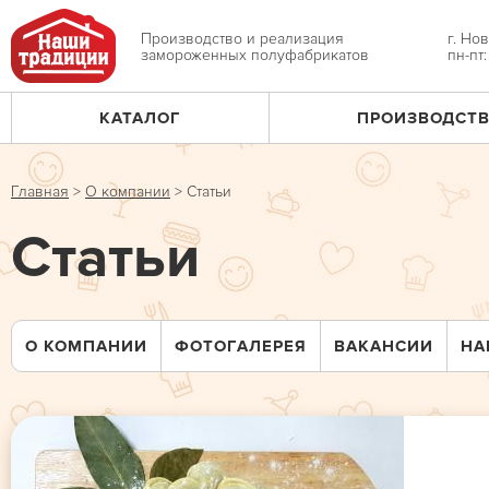
Jump
to
Производство и реализация
г. Но
замороженных полуфабрикатов
пн-пт
navigation
КАТАЛОГ
ПРОИЗВОДСТ
Главное
меню
Главная
>
О компании
>
Статьи
Вы
Статьи
здесь
О КОМПАНИИ
ФОТОГАЛЕРЕЯ
ВАКАНСИИ
НА