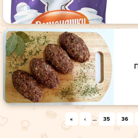
П
«
‹
…
35
36
Страницы