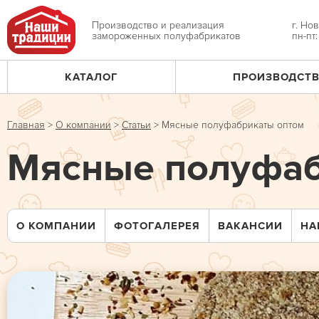
Jump
to
Производство и реализация
г. Но
замороженных полуфабрикатов
пн-пт
navigation
КАТАЛОГ
ПРОИЗВОДСТ
Главное
меню
Главная
>
О компании
>
Статьи
>
Мясные полуфабрикаты оптом
Вы
Мясные полуфаб
здесь
О КОМПАНИИ
ФОТОГАЛЕРЕЯ
ВАКАНСИИ
НА