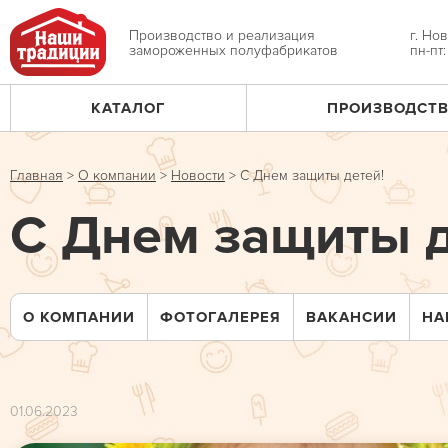
Jump
to
Производство и реализация
г. Но
замороженных полуфабрикатов
пн-пт
navigation
КАТАЛОГ
ПРОИЗВОДСТ
Главное
меню
Главная
>
О компании
>
Новости
>
С Днем защиты детей!
Вы
С Днем защиты д
здесь
О КОМПАНИИ
ФОТОГАЛЕРЕЯ
ВАКАНСИИ
НА