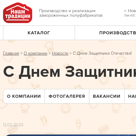
Jump
to
Производство и реализация
г. Но
замороженных полуфабрикатов
пн-пт
navigation
КАТАЛОГ
ПРОИЗВОДСТ
Главное
меню
Главная
>
О компании
>
Новости
>
С Днем Защитника Отечества!
Вы
С Днем Защитник
здесь
О КОМПАНИИ
ФОТОГАЛЕРЕЯ
ВАКАНСИИ
НА