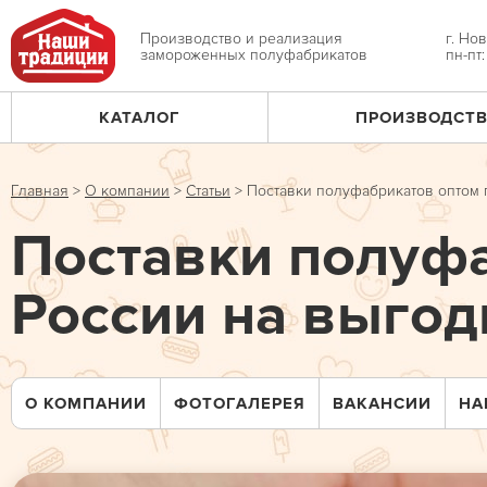
Jump
to
Производство и реализация
г. Но
замороженных полуфабрикатов
пн-пт
navigation
КАТАЛОГ
ПРОИЗВОДСТ
Главное
меню
Главная
>
О компании
>
Статьи
>
Поставки полуфабрикатов оптом 
Вы
Поставки полуфа
здесь
России на выгод
О КОМПАНИИ
ФОТОГАЛЕРЕЯ
ВАКАНСИИ
НА