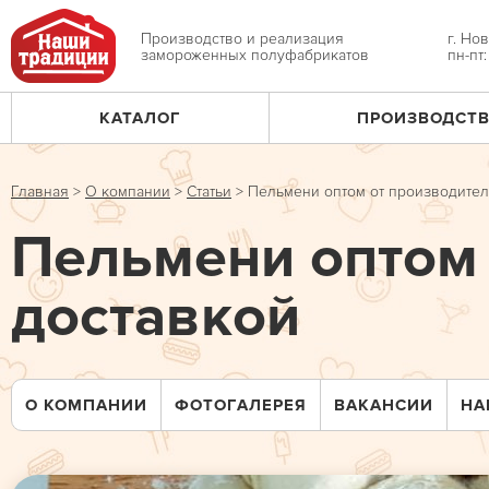
Jump
to
Производство и реализация
г. Но
замороженных полуфабрикатов
пн-пт
navigation
КАТАЛОГ
ПРОИЗВОДСТ
Главное
меню
Главная
>
О компании
>
Статьи
>
Пельмени оптом от производител
Вы
Пельмени оптом 
здесь
доставкой
О КОМПАНИИ
ФОТОГАЛЕРЕЯ
ВАКАНСИИ
НА