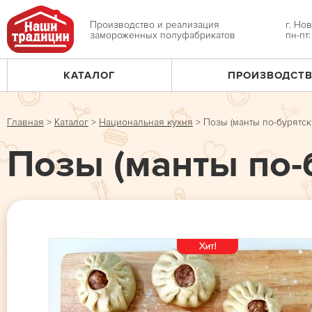
Jump
to
Производство и реализация
г. Но
замороженных полуфабрикатов
пн-пт
navigation
КАТАЛОГ
ПРОИЗВОДСТ
Главное
меню
Главная
>
Каталог
>
Национальная кухня
>
Позы (манты по-бурятски
Вы
Позы (манты по-б
здесь