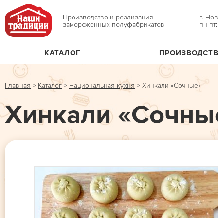
Jump
to
Производство и реализация
г. Но
замороженных полуфабрикатов
пн-пт
navigation
КАТАЛОГ
ПРОИЗВОДСТ
Главное
меню
Главная
>
Каталог
>
Национальная кухня
>
Хинкали «Сочные»
Вы
Хинкали «Сочны
здесь