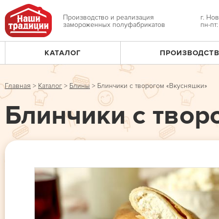
Jump
to
Производство и реализация
г. Но
замороженных полуфабрикатов
пн-пт
navigation
КАТАЛОГ
ПРОИЗВОДСТ
Главное
меню
Главная
>
Каталог
>
Блины
>
Блинчики с творогом «Вкусняшки»
Вы
Блинчики с твор
здесь