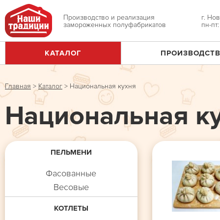
Jump
to
Производство и реализация
г. Но
замороженных полуфабрикатов
пн-пт
navigation
КАТАЛОГ
ПРОИЗВОДСТ
Главное
меню
Главная
>
Каталог
>
Национальная кухня
Вы
Национальная к
здесь
ПЕЛЬМЕНИ
Фасованные
Весовые
КОТЛЕТЫ